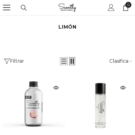
0
SALTAR AL CONTENIDO
0
ite
LIMÓN
Filtrar
Clasificar