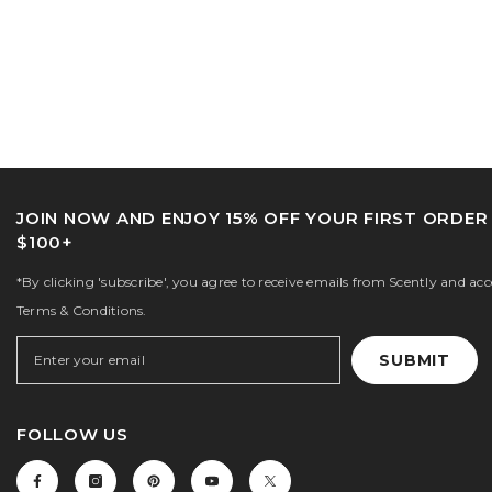
JOIN NOW AND ENJOY 15% OFF YOUR FIRST ORDER
$100+
*By clicking 'subscribe', you agree to receive emails from Scently and ac
Terms & Conditions.
SUBMIT
FOLLOW US