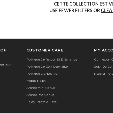
CETTE COLLECTION EST V
USE FEWER FILTERS OR
CLEA
 OF
CUSTOMER CARE
MY ACC
Politique De Retour Et D'échange
Connexion O
cept our
Politique De Confidentialité
Suivi De C
Politique D'expédition
Reseller Port
Mobile Policy
Arome Mini Manual
Arome Pro Manual
Enjoy. Recycle. Save.