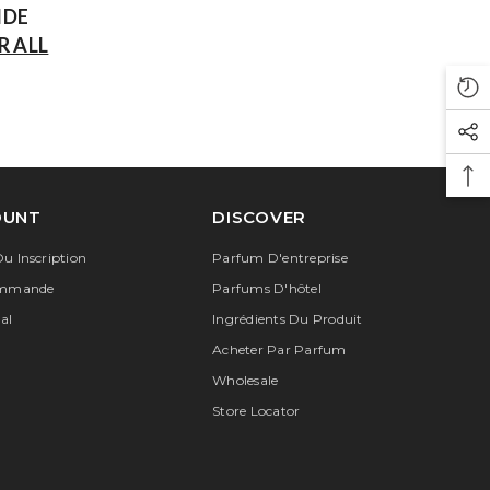
IDE
R ALL
OUNT
DISCOVER
u Inscription
Parfum D'entreprise
ommande
Parfums D'hôtel
al
Ingrédients Du Produit
Acheter Par Parfum
Wholesale
Store Locator