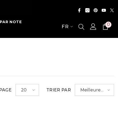
PAR NOTE
0
0
FR
ite
EN
ES
FR
 PAGE
TRIER PAR
20
Meilleures
ventes